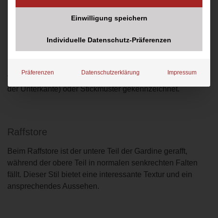
Einwilligung speichern
Individuelle Datenschutz-Präferenzen
Spitzenstores
Diese eleganten Stores können in allen Ausführungen
Präferenzen
Datenschutzerklärung
Impressum
vorkommen und sind durch Spitzenverzierungen (meist an
der Unterkante) oder Stickmuster gekennzeichnet.
Raffstore
Beim Raffstore ist der untere Teil der Gardine gerafft,
während der obere Teil in normalen senkrechten Falten
fällt. Dieser Stil bietet eine interessante Textur und ein
ansprechendes Aussehen.