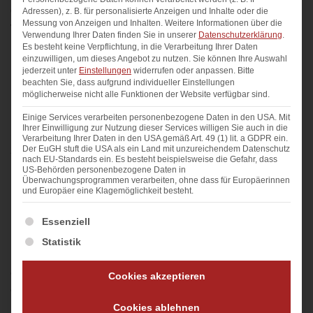
gebogene Unterkante aus. Er verdeckt das Fenster nicht
Adressen), z. B. für personalisierte Anzeigen und Inhalte oder die
Messung von Anzeigen und Inhalten.
Weitere Informationen über die
vollständig, was einen dekorativen Effekt erzeugt.
Verwendung Ihrer Daten finden Sie in unserer
Datenschutzerklärung
.
Es besteht keine Verpflichtung, in die Verarbeitung Ihrer Daten
einzuwilligen, um dieses Angebot zu nutzen.
Sie können Ihre Auswahl
jederzeit unter
Einstellungen
widerrufen oder anpassen.
Bitte
beachten Sie, dass aufgrund individueller Einstellungen
Kuvertstore
möglicherweise nicht alle Funktionen der Website verfügbar sind.
Der Store besteht aus zwei diagonal überschneidenden
Einige Services verarbeiten personenbezogene Daten in den USA. Mit
Ihrer Einwilligung zur Nutzung dieser Services willigen Sie auch in die
Stores, oft in Dreiecksform, und manchmal einem
Verarbeitung Ihrer Daten in den USA gemäß Art. 49 (1) lit. a GDPR ein.
Der EuGH stuft die USA als ein Land mit unzureichendem Datenschutz
zusätzlichen mittig platzierten Store. Diese Kombination
nach EU-Standards ein. Es besteht beispielsweise die Gefahr, dass
bedeckt das Fenster nicht ganz.
US-Behörden personenbezogene Daten in
Überwachungsprogrammen verarbeiten, ohne dass für Europäerinnen
und Europäer eine Klagemöglichkeit besteht.
Es folgt eine Liste der Service-Gruppen, für die ein
Essenziell
Kurzstore
Statistik
Der Kurzstore ist vorrangig dekorativ und bedeckt nur
einen kleinen Teil des Fensters. Er eignet sich gut, um
Cookies akzeptieren
einen Akzent zu setzen, ohne die Sicht stark zu
beeinträchtigen.
Cookies ablehnen